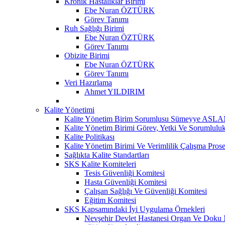
Kronik Hastalıklar Birimi
Ebe Nuran ÖZTÜRK
Görev Tanımı
Ruh Sağlığı Birimi
Ebe Nuran ÖZTÜRK
Görev Tanımı
Obizite Birimi
Ebe Nuran ÖZTÜRK
Görev Tanımı
Veri Hazırlama
Ahmet YILDIRIM
Kalite Yönetimi
Kalite Yönetim Birim Sorumlusu Sümeyye ASL
Kalite Yönetim Birimi Görev, Yetki Ve Sorumluluk
Kalite Politikası
Kalite Yönetim Birimi Ve Verimlilik Çalışma Pros
Sağlıkta Kalite Standartları
SKS Kalite Komiteleri
Tesis Güvenliği Komitesi
Hasta Güvenliği Komitesi
Çalışan Sağlığı Ve Güvenliği Komitesi
Eğitim Komitesi
SKS Kapsamındaki İyi Uygulama Örnekleri
Nevşehir Devlet Hastanesi Organ Ve Doku 