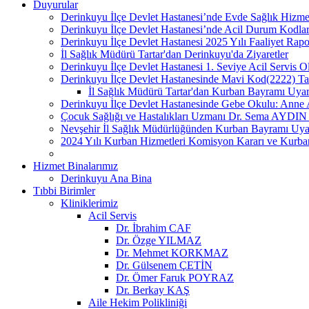
Duyurular
Derinkuyu İlçe Devlet Hastanesi’nde Evde Sağlık Hizmetl
Derinkuyu İlçe Devlet Hastanesi’nde Acil Durum Kodları 
Derinkuyu İlçe Devlet Hastanesi 2025 Yılı Faaliyet Rap
İl Sağlık Müdürü Tartar'dan Derinkuyu'da Ziyaretler
Derinkuyu İlçe Devlet Hastanesi 1. Seviye Acil Servis O
Derinkuyu İlçe Devlet Hastanesinde Mavi Kod(2222) Tatb
İl Sağlık Müdürü Tartar'dan Kurban Bayramı Uyarı
Derinkuyu İlçe Devlet Hastanesinde Gebe Okulu: Anne Ad
Çocuk Sağlığı ve Hastalıkları Uzmanı Dr. Sema AYDIN po
Nevşehir İl Sağlık Müdürlüğünden Kurban Bayramı Uyar
2024 Yılı Kurban Hizmetleri Komisyon Kararı ve Kurba
Hizmet Binalarımız
Derinkuyu Ana Bina
Tıbbi Birimler
Kliniklerimiz
Acil Servis
Dr. İbrahim CAF
Dr. Özge YILMAZ
Dr. Mehmet KORKMAZ
Dr. Gülsenem ÇETİN
Dr. Ömer Faruk POYRAZ
Dr. Berkay KAŞ
Aile Hekim Polikliniği