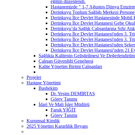
eğitim düzenlendi.
Hastanemizde " 1-7 Ağustos Dünya Emzirme
Derinkuyu Toplum Sağlığı Merkezi Personell
Derinkuyu İlçe Devlet Hastanesinde Mobil 
Derinkuyu İlçe Devlet Hastanesi Gebe Okulu
Derinkuyu’da Sağlık Çalışanlarına Sıfır Atık
Derinkuyu İlçe Devlet Hastanesi'nden 3. Tri
Derinkuyu İlçe Devlet Hastanesi'nden 3. Tri
Derinkuyu İlçe Devlet Hastanesi'nden Şeker
Derinkuyu İlçe Devlet Hastanesi’nden 21 E
Sağlıkta Kalitenin Geliştirilmesi Ve Değerlendiri
Çalışan Güvenliği Genelgesi
Kalite Yönetim Birimi Çalışanları
Projeler
Hastane Yönetimi
Başhekim
Dr. Yeşim DEMİRTAŞ
Görev Tanımı
İdari Ve Mali İşler Müdürü
Faruk YİĞİT
Görev Tanımı
Kurumsal Kimlik
2025 Yönetim Kararlılık Beyanı