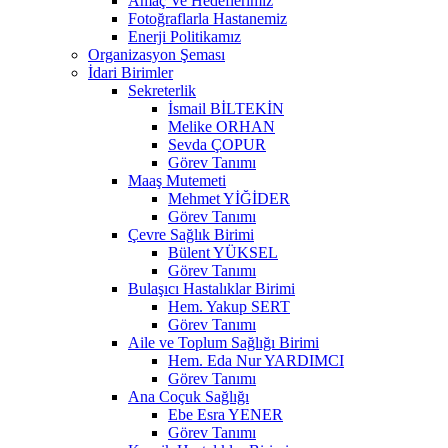
Amaç Ve Hedeflerimiz
Fotoğraflarla Hastanemiz
Enerji Politikamız
Organizasyon Şeması
İdari Birimler
Sekreterlik
İsmail BİLTEKİN
Melike ORHAN
Sevda ÇOPUR
Görev Tanımı
Maaş Mutemeti
Mehmet YİĞİDER
Görev Tanımı
Çevre Sağlık Birimi
Bülent YÜKSEL
Görev Tanımı
Bulaşıcı Hastalıklar Birimi
Hem. Yakup SERT
Görev Tanımı
Aile ve Toplum Sağlığı Birimi
Hem. Eda Nur YARDIMCI
Görev Tanımı
Ana Coçuk Sağlığı
Ebe Esra YENER
Görev Tanımı