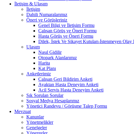
İletişim & Ulaşım
İletişim
Dahili Numaralarımız
Öneri ve Görüşleriniz
Genel Bilgi ve İletişim Formu
Çalışan Görüş ve Öneri Formu
Hasta Görüş ve Öneri Formu
Dilek, İstek Ve Şikayet Kutuları-İstenmeyen Olay 
Ulaşım
Nasıl Gidilir
Otopark Alanlarımız
Harita
Kat Planı
Anketlerimiz
Çalışan Geri Bildirim Anketi
Ayaktan Hasta Deneyim Anketi
Acil Servis Hasta Deneyim Anketi
Sık Sorulan Sorular
Sosyal Medya Hesaplarımız
Yönetici Randevu / Görüşme Talep Formu
Mevzuat
Kanunlar
Yönetmelikler
Genelgeler
Yönergeler