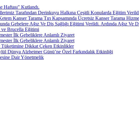
 Haftası" Kutlandı.
erimiz Tarafından Derinkuyu Halkına Çeşitli Konularda Eğitim Verild
Ketem Kanser Tarama Tırı Kapsamında Ücretsiz Kanser Tarama Hizmeti
nda Gebelere Ağız Ve Diş Sağlığı Eğitimi Verildi. Ardında Ağız Ve Diş
 ve Brucella Eğitimi
mester İlk Gebeliklere Anlamlı Ziyaret
mester İlk Gebeliklere Anlamlı Ziyaret
 Tüketimine Dikkat Çeken Etkinlikler
ylül Dünya Alzheimer Günü’ne Özel Farkındalık Etkinliği
lmesine Dair Yönetmelik