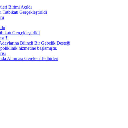
eri Birimi Açıldı
Tatbikatı Gerçekleştirildi
oru
ldu
ikatı Gerçekleştirildi
sı!!!
aylarına Bilinçli Bir Gebelik Desteği
liklinik hizmetine başlamıştır.
ısı
nda Alınması Gereken Tedbirleri