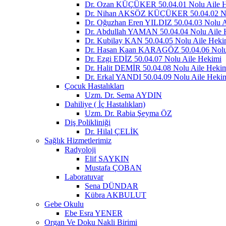
Dr. Ozan KÜÇÜKER 50.04.01 Nolu Aile 
Dr. Nihan AKSÖZ KÜÇÜKER 50.04.02 No
Dr. Oğuzhan Eren YILDIZ 50.04.03 Nolu A
Dr. Abdullah YAMAN 50.04.04 Nolu Aile 
Dr. Kubilay KAN 50.04.05 Nolu Aile Heki
Dr. Hasan Kaan KARAGÖZ 50.04.06 Nolu
Dr. Ezgi EDİZ 50.04.07 Nolu Aile Hekimi
Dr. Halit DEMİR 50.04.08 Nolu Aile Heki
Dr. Erkal YANDI 50.04.09 Nolu Aile Heki
Çocuk Hastalıkları
Uzm. Dr. Sema AYDIN
Dahiliye ( İç Hastalıkları)
Uzm. Dr. Rabia Şeyma ÖZ
Diş Polikliniği
Dr. Hilal ÇELİK
Sağlık Hizmetlerimiz
Radyoloji
Elif SAYKIN
Mustafa ÇOBAN
Laboratuvar
Sena DÜNDAR
Kübra AKBULUT
Gebe Okulu
Ebe Esra YENER
Organ Ve Doku Nakli Birimi