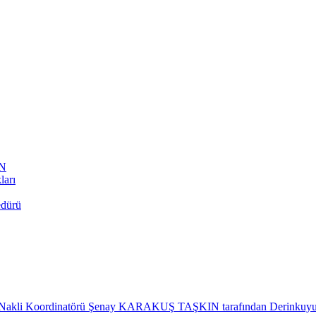
AN
ları
edürü
Nakli Koordinatörü Şenay KARAKUŞ TAŞKIN tarafından Derinkuyu İlçe