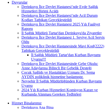
Duyurular
Derinkuyu İlçe Devlet Hastanesi’nde Evde Sağlık
Hizmetleri Birimi Açıldı
Derinkuyu İlçe Devlet Hastanesi’nde Acil Durum
Kodları Tatbikatı Gerçekleştirildi
Derinkuyu İlçe Devlet Hastanesi 2025 Yılı Faaliyet
Raporu
İl Sağlık Müdürü Tartar'dan Derinkuyu'da Ziyaretler
Derinkuyu İlçe Devlet Hastanesi 1. Seviye Acil Servis
Oldu
Derinkuyu İlçe Devlet Hastanesinde Mavi Kod(2222)
Tatbikatı Gerçekleştirildi
İl Sağlık Müdürü Tartar'dan Kurban Bayramı
Uyarısı!!!
Derinkuyu İlçe Devlet Hastanesinde Gebe Okulu:
Anne Adaylarına Bilinçli Bir Gebelik Desteği
Çocuk Sağlığı ve Hastalıkları Uzmanı Dr. Sema
AYDIN poliklinik hizmetine başlamıştır.
Nevşehir İl Sağlık Müdürlüğünden Kurban Bayramı
Uyarısı
2024 Yılı Kurban Hizmetleri Komisyon Kararı ve
Kurbanda Alınması Gereken Tedbirleri
Hizmet Binalarımız
Derinkuyu Ana Bina