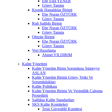
Ebe Esra YENER
Görev Tanımı
Kronik Hastalıklar Birimi
Ebe Nuran ÖZTÜRK
Görev Tanımı
Ruh Sağlığı Birimi
Ebe Nuran ÖZTÜRK
Görev Tanımı
Obizite Birimi
Ebe Nuran ÖZTÜRK
Görev Tanımı
Veri Hazırlama
Ahmet YILDIRIM
Kalite Yönetimi
Kalite Yönetim Birim Sorumlusu Sümeyye
ASLAN
Kalite Yönetim Birimi Görev, Yetki Ve
Sorumlulukları
Kalite Politikası
Kalite Yönetim Birimi Ve Verimlilik Çalışma
Prosedürü
Sağlıkta Kalite Standartları
SKS Kalite Komiteleri
Tesis Güvenliği Komitesi