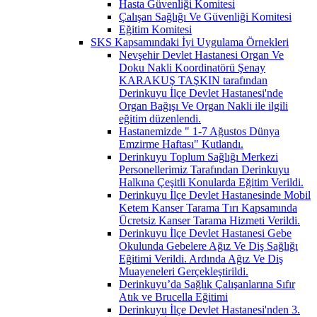
Hasta Güvenliği Komitesi
Çalışan Sağlığı Ve Güvenliği Komitesi
Eğitim Komitesi
SKS Kapsamındaki İyi Uygulama Örnekleri
Nevşehir Devlet Hastanesi Organ Ve
Doku Nakli Koordinatörü Şenay
KARAKUŞ TAŞKIN tarafından
Derinkuyu İlçe Devlet Hastanesi'nde
Organ Bağışı Ve Organ Nakli ile ilgili
eğitim düzenlendi.
Hastanemizde " 1-7 Ağustos Dünya
Emzirme Haftası" Kutlandı.
Derinkuyu Toplum Sağlığı Merkezi
Personellerimiz Tarafından Derinkuyu
Halkına Çeşitli Konularda Eğitim Verildi.
Derinkuyu İlçe Devlet Hastanesinde Mobil
Ketem Kanser Tarama Tırı Kapsamında
Ücretsiz Kanser Tarama Hizmeti Verildi.
Derinkuyu İlçe Devlet Hastanesi Gebe
Okulunda Gebelere Ağız Ve Diş Sağlığı
Eğitimi Verildi. Ardında Ağız Ve Diş
Muayeneleri Gerçekleştirildi.
Derinkuyu’da Sağlık Çalışanlarına Sıfır
Atık ve Brucella Eğitimi
Derinkuyu İlçe Devlet Hastanesi'nden 3.