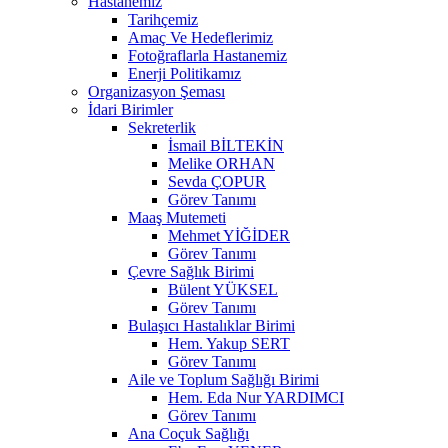
Hastanemiz
Tarihçemiz
Amaç Ve Hedeflerimiz
Fotoğraflarla Hastanemiz
Enerji Politikamız
Organizasyon Şeması
İdari Birimler
Sekreterlik
İsmail BİLTEKİN
Melike ORHAN
Sevda ÇOPUR
Görev Tanımı
Maaş Mutemeti
Mehmet YİĞİDER
Görev Tanımı
Çevre Sağlık Birimi
Bülent YÜKSEL
Görev Tanımı
Bulaşıcı Hastalıklar Birimi
Hem. Yakup SERT
Görev Tanımı
Aile ve Toplum Sağlığı Birimi
Hem. Eda Nur YARDIMCI
Görev Tanımı
Ana Coçuk Sağlığı