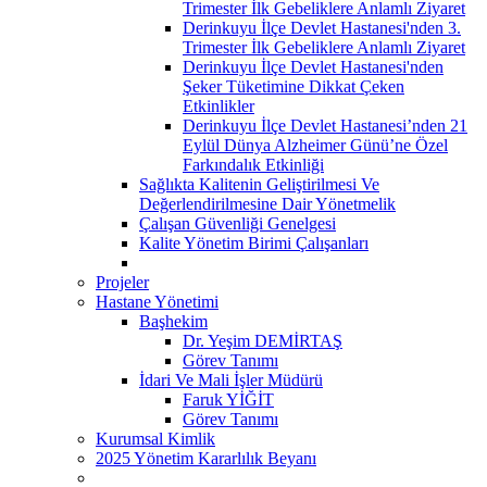
Trimester İlk Gebeliklere Anlamlı Ziyaret
Derinkuyu İlçe Devlet Hastanesi'nden 3.
Trimester İlk Gebeliklere Anlamlı Ziyaret
Derinkuyu İlçe Devlet Hastanesi'nden
Şeker Tüketimine Dikkat Çeken
Etkinlikler
Derinkuyu İlçe Devlet Hastanesi’nden 21
Eylül Dünya Alzheimer Günü’ne Özel
Farkındalık Etkinliği
Sağlıkta Kalitenin Geliştirilmesi Ve
Değerlendirilmesine Dair Yönetmelik
Çalışan Güvenliği Genelgesi
Kalite Yönetim Birimi Çalışanları
Projeler
Hastane Yönetimi
Başhekim
Dr. Yeşim DEMİRTAŞ
Görev Tanımı
İdari Ve Mali İşler Müdürü
Faruk YİĞİT
Görev Tanımı
Kurumsal Kimlik
2025 Yönetim Kararlılık Beyanı