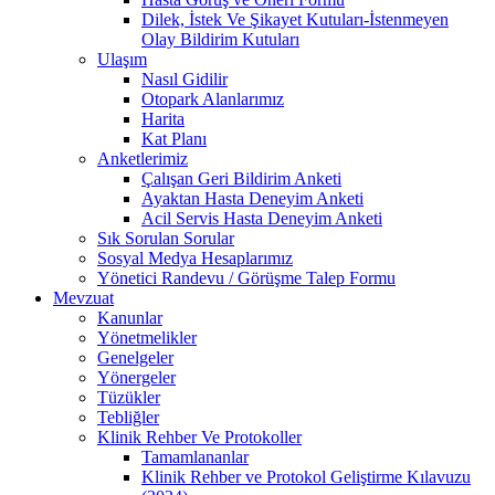
Dilek, İstek Ve Şikayet Kutuları-İstenmeyen
Olay Bildirim Kutuları
Ulaşım
Nasıl Gidilir
Otopark Alanlarımız
Harita
Kat Planı
Anketlerimiz
Çalışan Geri Bildirim Anketi
Ayaktan Hasta Deneyim Anketi
Acil Servis Hasta Deneyim Anketi
Sık Sorulan Sorular
Sosyal Medya Hesaplarımız
Yönetici Randevu / Görüşme Talep Formu
Mevzuat
Kanunlar
Yönetmelikler
Genelgeler
Yönergeler
Tüzükler
Tebliğler
Klinik Rehber Ve Protokoller
Tamamlananlar
Klinik Rehber ve Protokol Geliştirme Kılavuzu