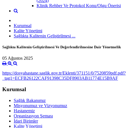
(2024)
Klinik Rehber Ve Protokol Konu/Olgu Önerisi
Kurumsal
Kalite Yönetimi
Sağlıkta Kalitenin Geliştirilmesi ...
Sağlıkta Kalitenin Geliştirilmesi Ve Değerlendirilmesine Dair Yönetmelik
05 Ağustos 2025
https://dosyahastane.saglik.gov.tr/Eklenti/371151/0/7520859pdf.pdf?
_tag1=ECFB26122CAF91398C35DF8903AB11774E15B9AF
Kurumsal
Sağlık Bakanımız
Misyonumuz ve Vizyonumuz
Hastanemiz
Organizasyon Şeması
İdari Birimler
Kalite Yönetimi