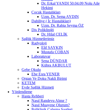
Dr. Erkal YANDI 50.04.09 Nolu Aile
Hekimi
Çocuk Hastalıkları
Uzm. Dr. Sema AYDIN
Dahiliye ( İç Hastalıkları)
Uzm. Dr. Rabia Şeyma ÖZ
Diş Polikliniği
Dr. Hilal ÇELİK
Sağlık Hizmetlerimiz
Radyoloji
Elif SAYKIN
Mustafa ÇOBAN
Laboratuvar
Sena DÜNDAR
Kübra AKBULUT
Gebe Okulu
Ebe Esra YENER
Organ Ve Doku Nakli Birimi
KETEM
Evde Sağlık Hizmeti
Yönlendirme
Hasta Rehberi
Nasıl Randevu Alınır ?
Nasıl Muayene Olurum?
Poliklinik Çalışma Saatleri