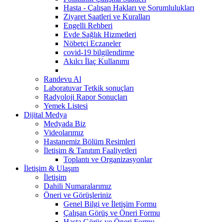
Hasta - Çalışan Hakları ve Sorumlulukları
Ziyaret Saatleri ve Kuralları
Engelli Rehberi
Evde Sağlık Hizmetleri
Nöbetçi Eczaneler
covid-19 bilgilendirme
Akılcı İlaç Kullanımı
Randevu Al
Laboratuvar Tetkik sonuçları
Radyoloji Rapor Sonuçları
Yemek Listesi
Dijital Medya
Medyada Biz
Videolarımız
Hastanemiz Bölüm Resimleri
İletişim & Tanıtım Faaliyetleri
Toplantı ve Organizasyonlar
İletişim & Ulaşım
İletişim
Dahili Numaralarımız
Öneri ve Görüşleriniz
Genel Bilgi ve İletişim Formu
Çalışan Görüş ve Öneri Formu
Hasta Görüş ve Öneri Formu