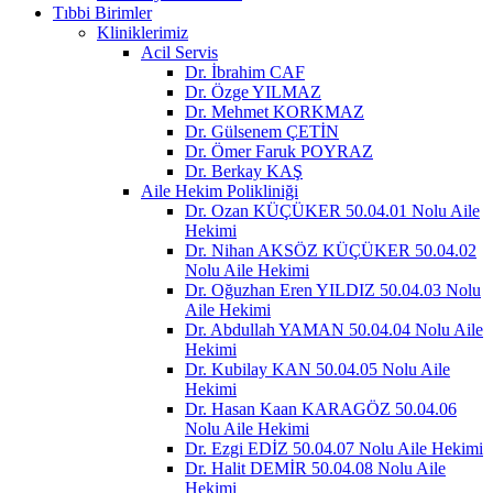
Tıbbi Birimler
Kliniklerimiz
Acil Servis
Dr. İbrahim CAF
Dr. Özge YILMAZ
Dr. Mehmet KORKMAZ
Dr. Gülsenem ÇETİN
Dr. Ömer Faruk POYRAZ
Dr. Berkay KAŞ
Aile Hekim Polikliniği
Dr. Ozan KÜÇÜKER 50.04.01 Nolu Aile
Hekimi
Dr. Nihan AKSÖZ KÜÇÜKER 50.04.02
Nolu Aile Hekimi
Dr. Oğuzhan Eren YILDIZ 50.04.03 Nolu
Aile Hekimi
Dr. Abdullah YAMAN 50.04.04 Nolu Aile
Hekimi
Dr. Kubilay KAN 50.04.05 Nolu Aile
Hekimi
Dr. Hasan Kaan KARAGÖZ 50.04.06
Nolu Aile Hekimi
Dr. Ezgi EDİZ 50.04.07 Nolu Aile Hekimi
Dr. Halit DEMİR 50.04.08 Nolu Aile
Hekimi