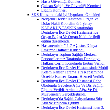
Hasta Güvenliği Komitesi
Çalışan Sağlığı Ve Güvenliği Komitesi
Eğitim Komitesi
SKS Kapsamındaki İyi Uygulama Örnekleri
Nevşehir Devlet Hastanesi Organ Ve
Doku Nakli Koordinatörü Şenay
KARAKUŞ TAŞKIN tarafından
Derinkuyu İlçe Devlet Hastanesi'nde
Organ Bağışı Ve Organ Nakli ile ilgili
eğitim düzenlendi.
Hastanemizde " 1-7 Ağustos Dünya
Emzirme Haftası" Kutlandı.
Derinkuyu Toplum Sağlığı Merkezi
Personellerimiz Tarafından Derinkuyu
Halkına Çeşitli Konularda Eğitim Verildi.
Derinkuyu İlçe Devlet Hastanesinde Mobil
Ketem Kanser Tarama Tırı Kapsamında
Ücretsiz Kanser Tarama Hizmeti Verildi.
Derinkuyu İlçe Devlet Hastanesi Gebe
Okulunda Gebelere Ağız Ve Diş Sağlığı
Eğitimi Verildi. Ardında Ağız Ve Diş
Muayeneleri Gerçekleştirildi.
Derinkuyu’da Sağlık Çalışanlarına Sıfır
Atık ve Brucella Eğitimi
Derinkuyu İlçe Devlet Hastanesi'nden 3.