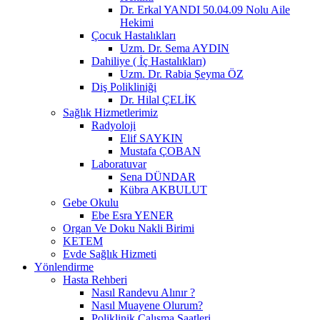
Dr. Erkal YANDI 50.04.09 Nolu Aile
Hekimi
Çocuk Hastalıkları
Uzm. Dr. Sema AYDIN
Dahiliye ( İç Hastalıkları)
Uzm. Dr. Rabia Şeyma ÖZ
Diş Polikliniği
Dr. Hilal ÇELİK
Sağlık Hizmetlerimiz
Radyoloji
Elif SAYKIN
Mustafa ÇOBAN
Laboratuvar
Sena DÜNDAR
Kübra AKBULUT
Gebe Okulu
Ebe Esra YENER
Organ Ve Doku Nakli Birimi
KETEM
Evde Sağlık Hizmeti
Yönlendirme
Hasta Rehberi
Nasıl Randevu Alınır ?
Nasıl Muayene Olurum?
Poliklinik Çalışma Saatleri