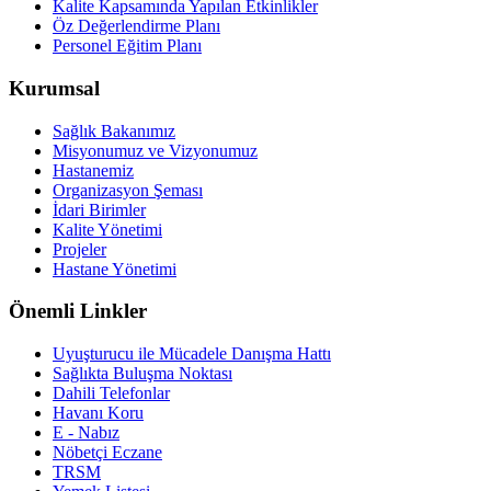
Kalite Kapsamında Yapılan Etkinlikler
Öz Değerlendirme Planı
Personel Eğitim Planı
Kurumsal
Sağlık Bakanımız
Misyonumuz ve Vizyonumuz
Hastanemiz
Organizasyon Şeması
İdari Birimler
Kalite Yönetimi
Projeler
Hastane Yönetimi
Önemli Linkler
Uyuşturucu ile Mücadele Danışma Hattı
Sağlıkta Buluşma Noktası
Dahili Telefonlar
Havanı Koru
E - Nabız
Nöbetçi Eczane
TRSM