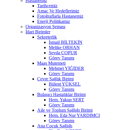
Hastanemiz
Tarihçemiz
Amaç Ve Hedeflerimiz
Fotoğraflarla Hastanemiz
Enerji Politikamız
Organizasyon Şeması
İdari Birimler
Sekreterlik
İsmail BİLTEKİN
Melike ORHAN
Sevda ÇOPUR
Görev Tanımı
Maaş Mutemeti
Mehmet YİĞİDER
Görev Tanımı
Çevre Sağlık Birimi
Bülent YÜKSEL
Görev Tanımı
Bulaşıcı Hastalıklar Birimi
Hem. Yakup SERT
Görev Tanımı
Aile ve Toplum Sağlığı Birimi
Hem. Eda Nur YARDIMCI
Görev Tanımı
Ana Coçuk Sağlığı