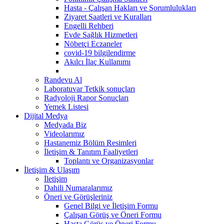
Hasta - Çalışan Hakları ve Sorumlulukları
Ziyaret Saatleri ve Kuralları
Engelli Rehberi
Evde Sağlık Hizmetleri
Nöbetçi Eczaneler
covid-19 bilgilendirme
Akılcı İlaç Kullanımı
Randevu Al
Laboratuvar Tetkik sonuçları
Radyoloji Rapor Sonuçları
Yemek Listesi
Dijital Medya
Medyada Biz
Videolarımız
Hastanemiz Bölüm Resimleri
İletişim & Tanıtım Faaliyetleri
Toplantı ve Organizasyonlar
İletişim & Ulaşım
İletişim
Dahili Numaralarımız
Öneri ve Görüşleriniz
Genel Bilgi ve İletişim Formu
Çalışan Görüş ve Öneri Formu
Hasta Görüş ve Öneri Formu