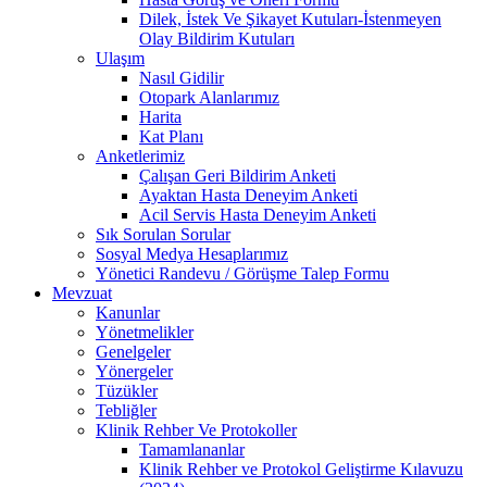
Dilek, İstek Ve Şikayet Kutuları-İstenmeyen
Olay Bildirim Kutuları
Ulaşım
Nasıl Gidilir
Otopark Alanlarımız
Harita
Kat Planı
Anketlerimiz
Çalışan Geri Bildirim Anketi
Ayaktan Hasta Deneyim Anketi
Acil Servis Hasta Deneyim Anketi
Sık Sorulan Sorular
Sosyal Medya Hesaplarımız
Yönetici Randevu / Görüşme Talep Formu
Mevzuat
Kanunlar
Yönetmelikler
Genelgeler
Yönergeler
Tüzükler
Tebliğler
Klinik Rehber Ve Protokoller
Tamamlananlar
Klinik Rehber ve Protokol Geliştirme Kılavuzu