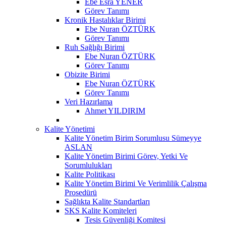
Ebe Esra YENER
Görev Tanımı
Kronik Hastalıklar Birimi
Ebe Nuran ÖZTÜRK
Görev Tanımı
Ruh Sağlığı Birimi
Ebe Nuran ÖZTÜRK
Görev Tanımı
Obizite Birimi
Ebe Nuran ÖZTÜRK
Görev Tanımı
Veri Hazırlama
Ahmet YILDIRIM
Kalite Yönetimi
Kalite Yönetim Birim Sorumlusu Sümeyye
ASLAN
Kalite Yönetim Birimi Görev, Yetki Ve
Sorumlulukları
Kalite Politikası
Kalite Yönetim Birimi Ve Verimlilik Çalışma
Prosedürü
Sağlıkta Kalite Standartları
SKS Kalite Komiteleri
Tesis Güvenliği Komitesi