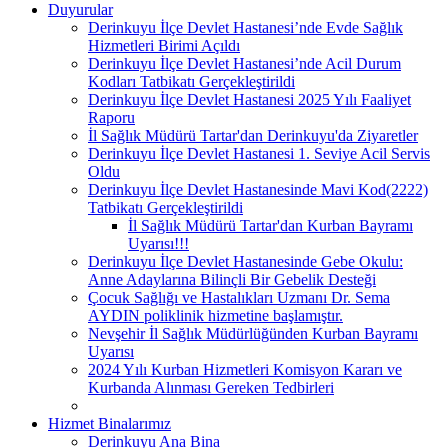
Duyurular
Derinkuyu İlçe Devlet Hastanesi’nde Evde Sağlık
Hizmetleri Birimi Açıldı
Derinkuyu İlçe Devlet Hastanesi’nde Acil Durum
Kodları Tatbikatı Gerçekleştirildi
Derinkuyu İlçe Devlet Hastanesi 2025 Yılı Faaliyet
Raporu
İl Sağlık Müdürü Tartar'dan Derinkuyu'da Ziyaretler
Derinkuyu İlçe Devlet Hastanesi 1. Seviye Acil Servis
Oldu
Derinkuyu İlçe Devlet Hastanesinde Mavi Kod(2222)
Tatbikatı Gerçekleştirildi
İl Sağlık Müdürü Tartar'dan Kurban Bayramı
Uyarısı!!!
Derinkuyu İlçe Devlet Hastanesinde Gebe Okulu:
Anne Adaylarına Bilinçli Bir Gebelik Desteği
Çocuk Sağlığı ve Hastalıkları Uzmanı Dr. Sema
AYDIN poliklinik hizmetine başlamıştır.
Nevşehir İl Sağlık Müdürlüğünden Kurban Bayramı
Uyarısı
2024 Yılı Kurban Hizmetleri Komisyon Kararı ve
Kurbanda Alınması Gereken Tedbirleri
Hizmet Binalarımız
Derinkuyu Ana Bina