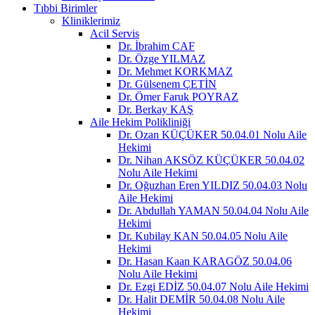
Tıbbi Birimler
Kliniklerimiz
Acil Servis
Dr. İbrahim CAF
Dr. Özge YILMAZ
Dr. Mehmet KORKMAZ
Dr. Gülsenem ÇETİN
Dr. Ömer Faruk POYRAZ
Dr. Berkay KAŞ
Aile Hekim Polikliniği
Dr. Ozan KÜÇÜKER 50.04.01 Nolu Aile
Hekimi
Dr. Nihan AKSÖZ KÜÇÜKER 50.04.02
Nolu Aile Hekimi
Dr. Oğuzhan Eren YILDIZ 50.04.03 Nolu
Aile Hekimi
Dr. Abdullah YAMAN 50.04.04 Nolu Aile
Hekimi
Dr. Kubilay KAN 50.04.05 Nolu Aile
Hekimi
Dr. Hasan Kaan KARAGÖZ 50.04.06
Nolu Aile Hekimi
Dr. Ezgi EDİZ 50.04.07 Nolu Aile Hekimi
Dr. Halit DEMİR 50.04.08 Nolu Aile
Hekimi