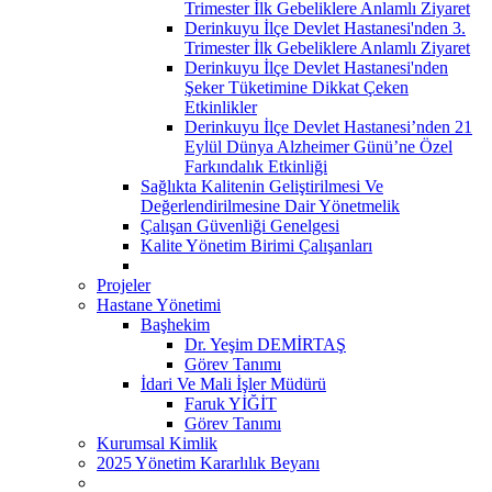
Trimester İlk Gebeliklere Anlamlı Ziyaret
Derinkuyu İlçe Devlet Hastanesi'nden 3.
Trimester İlk Gebeliklere Anlamlı Ziyaret
Derinkuyu İlçe Devlet Hastanesi'nden
Şeker Tüketimine Dikkat Çeken
Etkinlikler
Derinkuyu İlçe Devlet Hastanesi’nden 21
Eylül Dünya Alzheimer Günü’ne Özel
Farkındalık Etkinliği
Sağlıkta Kalitenin Geliştirilmesi Ve
Değerlendirilmesine Dair Yönetmelik
Çalışan Güvenliği Genelgesi
Kalite Yönetim Birimi Çalışanları
Projeler
Hastane Yönetimi
Başhekim
Dr. Yeşim DEMİRTAŞ
Görev Tanımı
İdari Ve Mali İşler Müdürü
Faruk YİĞİT
Görev Tanımı
Kurumsal Kimlik
2025 Yönetim Kararlılık Beyanı