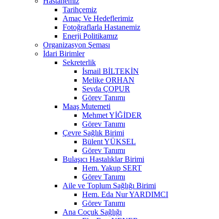
Hastanemiz
Tarihçemiz
Amaç Ve Hedeflerimiz
Fotoğraflarla Hastanemiz
Enerji Politikamız
Organizasyon Şeması
İdari Birimler
Sekreterlik
İsmail BİLTEKİN
Melike ORHAN
Sevda ÇOPUR
Görev Tanımı
Maaş Mutemeti
Mehmet YİĞİDER
Görev Tanımı
Çevre Sağlık Birimi
Bülent YÜKSEL
Görev Tanımı
Bulaşıcı Hastalıklar Birimi
Hem. Yakup SERT
Görev Tanımı
Aile ve Toplum Sağlığı Birimi
Hem. Eda Nur YARDIMCI
Görev Tanımı
Ana Coçuk Sağlığı