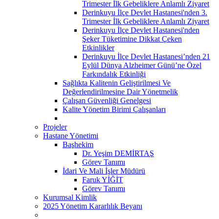
Trimester İlk Gebeliklere Anlamlı Ziyaret
Derinkuyu İlçe Devlet Hastanesi'nden 3.
Trimester İlk Gebeliklere Anlamlı Ziyaret
Derinkuyu İlçe Devlet Hastanesi'nden
Şeker Tüketimine Dikkat Çeken
Etkinlikler
Derinkuyu İlçe Devlet Hastanesi’nden 21
Eylül Dünya Alzheimer Günü’ne Özel
Farkındalık Etkinliği
Sağlıkta Kalitenin Geliştirilmesi Ve
Değerlendirilmesine Dair Yönetmelik
Çalışan Güvenliği Genelgesi
Kalite Yönetim Birimi Çalışanları
Projeler
Hastane Yönetimi
Başhekim
Dr. Yeşim DEMİRTAŞ
Görev Tanımı
İdari Ve Mali İşler Müdürü
Faruk YİĞİT
Görev Tanımı
Kurumsal Kimlik
2025 Yönetim Kararlılık Beyanı