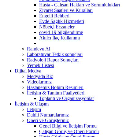
Hasta - Çalışan Hakları ve Sorumlulukları
Ziyaret Saatleri ve Kuralları
Engelli Rehberi
Evde Sağlık Hizmetleri
Nöbetçi Eczaneler
covid-19 bilgilendirme
Akılcı İlaç Kullanımı
Randevu Al
Laboratuvar Tetkik sonuçları
Radyoloji Rapor Sonuçları
Yemek Listesi
Dijital Medya
Medyada Biz
Videolarımız
Hastanemiz Bölüm Resimleri
İletişim & Tanıtım Faaliyetleri
Toplantı ve Organizasyonlar
İletişim & Ulaşım
İletişim
Dahili Numaralarımız
Öneri ve Görüşleriniz
Genel Bilgi ve İletişim Formu
Çalışan Görüş ve Öneri Formu
Hasta Görüş ve Öneri Formu