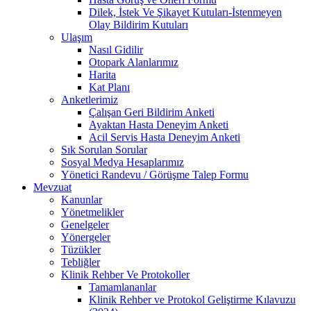
Dilek, İstek Ve Şikayet Kutuları-İstenmeyen
Olay Bildirim Kutuları
Ulaşım
Nasıl Gidilir
Otopark Alanlarımız
Harita
Kat Planı
Anketlerimiz
Çalışan Geri Bildirim Anketi
Ayaktan Hasta Deneyim Anketi
Acil Servis Hasta Deneyim Anketi
Sık Sorulan Sorular
Sosyal Medya Hesaplarımız
Yönetici Randevu / Görüşme Talep Formu
Mevzuat
Kanunlar
Yönetmelikler
Genelgeler
Yönergeler
Tüzükler
Tebliğler
Klinik Rehber Ve Protokoller
Tamamlananlar
Klinik Rehber ve Protokol Geliştirme Kılavuzu