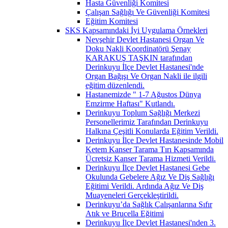
Hasta Güvenliği Komitesi
Çalışan Sağlığı Ve Güvenliği Komitesi
Eğitim Komitesi
SKS Kapsamındaki İyi Uygulama Örnekleri
Nevşehir Devlet Hastanesi Organ Ve
Doku Nakli Koordinatörü Şenay
KARAKUŞ TAŞKIN tarafından
Derinkuyu İlçe Devlet Hastanesi'nde
Organ Bağışı Ve Organ Nakli ile ilgili
eğitim düzenlendi.
Hastanemizde " 1-7 Ağustos Dünya
Emzirme Haftası" Kutlandı.
Derinkuyu Toplum Sağlığı Merkezi
Personellerimiz Tarafından Derinkuyu
Halkına Çeşitli Konularda Eğitim Verildi.
Derinkuyu İlçe Devlet Hastanesinde Mobil
Ketem Kanser Tarama Tırı Kapsamında
Ücretsiz Kanser Tarama Hizmeti Verildi.
Derinkuyu İlçe Devlet Hastanesi Gebe
Okulunda Gebelere Ağız Ve Diş Sağlığı
Eğitimi Verildi. Ardında Ağız Ve Diş
Muayeneleri Gerçekleştirildi.
Derinkuyu’da Sağlık Çalışanlarına Sıfır
Atık ve Brucella Eğitimi
Derinkuyu İlçe Devlet Hastanesi'nden 3.