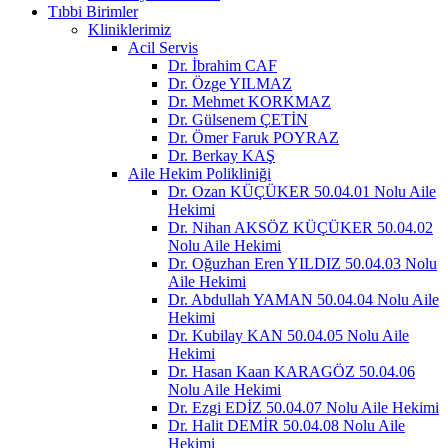
Tıbbi Birimler
Kliniklerimiz
Acil Servis
Dr. İbrahim CAF
Dr. Özge YILMAZ
Dr. Mehmet KORKMAZ
Dr. Gülsenem ÇETİN
Dr. Ömer Faruk POYRAZ
Dr. Berkay KAŞ
Aile Hekim Polikliniği
Dr. Ozan KÜÇÜKER 50.04.01 Nolu Aile
Hekimi
Dr. Nihan AKSÖZ KÜÇÜKER 50.04.02
Nolu Aile Hekimi
Dr. Oğuzhan Eren YILDIZ 50.04.03 Nolu
Aile Hekimi
Dr. Abdullah YAMAN 50.04.04 Nolu Aile
Hekimi
Dr. Kubilay KAN 50.04.05 Nolu Aile
Hekimi
Dr. Hasan Kaan KARAGÖZ 50.04.06
Nolu Aile Hekimi
Dr. Ezgi EDİZ 50.04.07 Nolu Aile Hekimi
Dr. Halit DEMİR 50.04.08 Nolu Aile
Hekimi