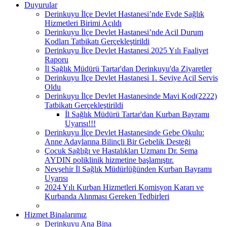
Duyurular
Derinkuyu İlçe Devlet Hastanesi’nde Evde Sağlık
Hizmetleri Birimi Açıldı
Derinkuyu İlçe Devlet Hastanesi’nde Acil Durum
Kodları Tatbikatı Gerçekleştirildi
Derinkuyu İlçe Devlet Hastanesi 2025 Yılı Faaliyet
Raporu
İl Sağlık Müdürü Tartar'dan Derinkuyu'da Ziyaretler
Derinkuyu İlçe Devlet Hastanesi 1. Seviye Acil Servis
Oldu
Derinkuyu İlçe Devlet Hastanesinde Mavi Kod(2222)
Tatbikatı Gerçekleştirildi
İl Sağlık Müdürü Tartar'dan Kurban Bayramı
Uyarısı!!!
Derinkuyu İlçe Devlet Hastanesinde Gebe Okulu:
Anne Adaylarına Bilinçli Bir Gebelik Desteği
Çocuk Sağlığı ve Hastalıkları Uzmanı Dr. Sema
AYDIN poliklinik hizmetine başlamıştır.
Nevşehir İl Sağlık Müdürlüğünden Kurban Bayramı
Uyarısı
2024 Yılı Kurban Hizmetleri Komisyon Kararı ve
Kurbanda Alınması Gereken Tedbirleri
Hizmet Binalarımız
Derinkuyu Ana Bina