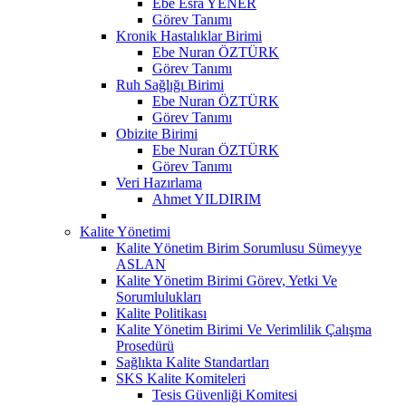
Ebe Esra YENER
Görev Tanımı
Kronik Hastalıklar Birimi
Ebe Nuran ÖZTÜRK
Görev Tanımı
Ruh Sağlığı Birimi
Ebe Nuran ÖZTÜRK
Görev Tanımı
Obizite Birimi
Ebe Nuran ÖZTÜRK
Görev Tanımı
Veri Hazırlama
Ahmet YILDIRIM
Kalite Yönetimi
Kalite Yönetim Birim Sorumlusu Sümeyye
ASLAN
Kalite Yönetim Birimi Görev, Yetki Ve
Sorumlulukları
Kalite Politikası
Kalite Yönetim Birimi Ve Verimlilik Çalışma
Prosedürü
Sağlıkta Kalite Standartları
SKS Kalite Komiteleri
Tesis Güvenliği Komitesi