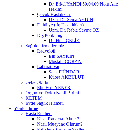
Dr. Erkal YANDI 50.04.09 Nolu Aile
Hekimi
Çocuk Hastalıkları
Uzm. Dr. Sema AYDIN
Dahiliye ( İç Hastalıkları)
Uzm. Dr. Rabia Şeyma ÖZ
Diş Polikliniği
Dr. Hilal ÇELİK
Sağlık Hizmetlerimiz
Radyoloji
Elif SAYKIN
Mustafa ÇOBAN
Laboratuvar
Sena DÜNDAR
Kübra AKBULUT
Gebe Okulu
Ebe Esra YENER
Organ Ve Doku Nakli Birimi
KETEM
Evde Sağlık Hizmeti
Yönlendirme
Hasta Rehberi
Nasıl Randevu Alınır ?
Nasıl Muayene Olurum?
Poliklinik Çalışma Saatleri