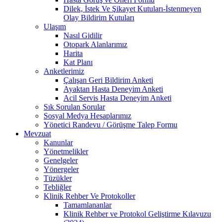
Dilek, İstek Ve Şikayet Kutuları-İstenmeyen
Olay Bildirim Kutuları
Ulaşım
Nasıl Gidilir
Otopark Alanlarımız
Harita
Kat Planı
Anketlerimiz
Çalışan Geri Bildirim Anketi
Ayaktan Hasta Deneyim Anketi
Acil Servis Hasta Deneyim Anketi
Sık Sorulan Sorular
Sosyal Medya Hesaplarımız
Yönetici Randevu / Görüşme Talep Formu
Mevzuat
Kanunlar
Yönetmelikler
Genelgeler
Yönergeler
Tüzükler
Tebliğler
Klinik Rehber Ve Protokoller
Tamamlananlar
Klinik Rehber ve Protokol Geliştirme Kılavuzu