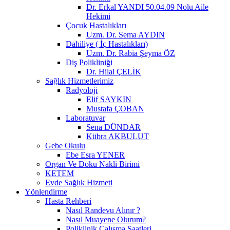
Dr. Erkal YANDI 50.04.09 Nolu Aile
Hekimi
Çocuk Hastalıkları
Uzm. Dr. Sema AYDIN
Dahiliye ( İç Hastalıkları)
Uzm. Dr. Rabia Şeyma ÖZ
Diş Polikliniği
Dr. Hilal ÇELİK
Sağlık Hizmetlerimiz
Radyoloji
Elif SAYKIN
Mustafa ÇOBAN
Laboratuvar
Sena DÜNDAR
Kübra AKBULUT
Gebe Okulu
Ebe Esra YENER
Organ Ve Doku Nakli Birimi
KETEM
Evde Sağlık Hizmeti
Yönlendirme
Hasta Rehberi
Nasıl Randevu Alınır ?
Nasıl Muayene Olurum?
Poliklinik Çalışma Saatleri