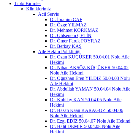
Tıbbi Birimler
Kliniklerimiz
Acil Servis
Dr. İbrahim CAF
Dr. Özge YILMAZ
Dr. Mehmet KORKMAZ
Dr. Gülsenem ÇETİN
Dr. Ömer Faruk POYRAZ
Dr. Berkay KAŞ
Aile Hekim Polikliniği
Dr. Ozan KÜÇÜKER 50.04.01 Nolu Aile
Hekimi
Dr. Nihan AKSÖZ KÜÇÜKER 50.04.02
Nolu Aile Hekimi
Dr. Oğuzhan Eren YILDIZ 50.04.03 Nolu
Aile Hekimi
Dr. Abdullah YAMAN 50.04.04 Nolu Aile
Hekimi
Dr. Kubilay KAN 50.04.05 Nolu Aile
Hekimi
Dr. Hasan Kaan KARAGÖZ 50.04.06
Nolu Aile Hekimi
Dr. Ezgi EDİZ 50.04.07 Nolu Aile Hekimi
Dr. Halit DEMİR 50.04.08 Nolu Aile
Hekimi