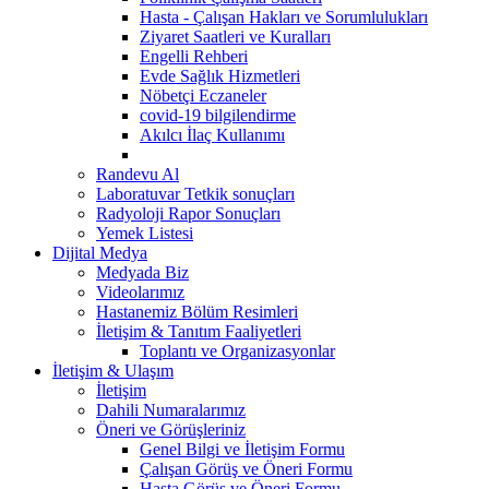
Hasta - Çalışan Hakları ve Sorumlulukları
Ziyaret Saatleri ve Kuralları
Engelli Rehberi
Evde Sağlık Hizmetleri
Nöbetçi Eczaneler
covid-19 bilgilendirme
Akılcı İlaç Kullanımı
Randevu Al
Laboratuvar Tetkik sonuçları
Radyoloji Rapor Sonuçları
Yemek Listesi
Dijital Medya
Medyada Biz
Videolarımız
Hastanemiz Bölüm Resimleri
İletişim & Tanıtım Faaliyetleri
Toplantı ve Organizasyonlar
İletişim & Ulaşım
İletişim
Dahili Numaralarımız
Öneri ve Görüşleriniz
Genel Bilgi ve İletişim Formu
Çalışan Görüş ve Öneri Formu
Hasta Görüş ve Öneri Formu