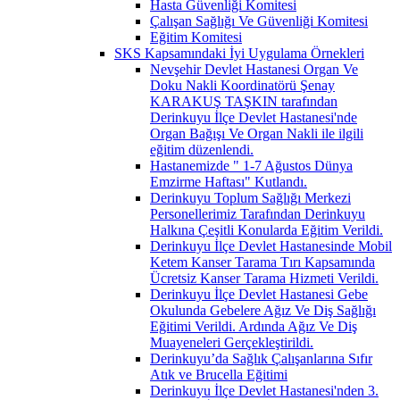
Hasta Güvenliği Komitesi
Çalışan Sağlığı Ve Güvenliği Komitesi
Eğitim Komitesi
SKS Kapsamındaki İyi Uygulama Örnekleri
Nevşehir Devlet Hastanesi Organ Ve
Doku Nakli Koordinatörü Şenay
KARAKUŞ TAŞKIN tarafından
Derinkuyu İlçe Devlet Hastanesi'nde
Organ Bağışı Ve Organ Nakli ile ilgili
eğitim düzenlendi.
Hastanemizde " 1-7 Ağustos Dünya
Emzirme Haftası" Kutlandı.
Derinkuyu Toplum Sağlığı Merkezi
Personellerimiz Tarafından Derinkuyu
Halkına Çeşitli Konularda Eğitim Verildi.
Derinkuyu İlçe Devlet Hastanesinde Mobil
Ketem Kanser Tarama Tırı Kapsamında
Ücretsiz Kanser Tarama Hizmeti Verildi.
Derinkuyu İlçe Devlet Hastanesi Gebe
Okulunda Gebelere Ağız Ve Diş Sağlığı
Eğitimi Verildi. Ardında Ağız Ve Diş
Muayeneleri Gerçekleştirildi.
Derinkuyu’da Sağlık Çalışanlarına Sıfır
Atık ve Brucella Eğitimi
Derinkuyu İlçe Devlet Hastanesi'nden 3.