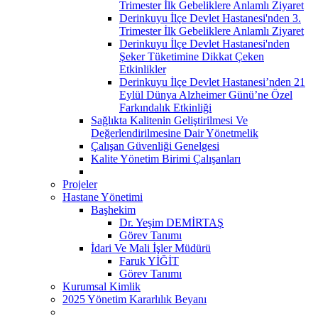
Trimester İlk Gebeliklere Anlamlı Ziyaret
Derinkuyu İlçe Devlet Hastanesi'nden 3.
Trimester İlk Gebeliklere Anlamlı Ziyaret
Derinkuyu İlçe Devlet Hastanesi'nden
Şeker Tüketimine Dikkat Çeken
Etkinlikler
Derinkuyu İlçe Devlet Hastanesi’nden 21
Eylül Dünya Alzheimer Günü’ne Özel
Farkındalık Etkinliği
Sağlıkta Kalitenin Geliştirilmesi Ve
Değerlendirilmesine Dair Yönetmelik
Çalışan Güvenliği Genelgesi
Kalite Yönetim Birimi Çalışanları
Projeler
Hastane Yönetimi
Başhekim
Dr. Yeşim DEMİRTAŞ
Görev Tanımı
İdari Ve Mali İşler Müdürü
Faruk YİĞİT
Görev Tanımı
Kurumsal Kimlik
2025 Yönetim Kararlılık Beyanı