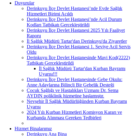
Duyurular
Derinkuyu İlçe Devlet Hastanesi’nde Evde Sağlık
Hizmetleri Birimi Açıldı
Derinkuyu İlçe Devlet Hastanesi’nde Acil Durum
Kodları Tatbikatı Gerçekleştirildi
Derinkuyu İlçe Devlet Hastanesi 2025 Yılı Faaliyet
Raporu
İl Sağlık Müdürü Tartar'dan Derinkuyu'da Ziyaretler
Derinkuyu İlçe Devlet Hastanesi 1. Seviye Acil Servis
Oldu
Derinkuyu İlçe Devlet Hastanesinde Mavi Kod(2222)
Tatbikatı Gerçekleştirildi
İl Sağlık Müdürü Tartar'dan Kurban Bayramı
Uyarısı!!!
Derinkuyu İlçe Devlet Hastanesinde Gebe Okulu:
Anne Adaylarına Bilinçli Bir Gebelik Desteği
Çocuk Sağlığı ve Hastalıkları Uzmanı Dr. Sema
AYDIN poliklinik hizmetine başlamıştır.
Nevşehir İl Sağlık Müdürlüğünden Kurban Bayramı
Uyarısı
2024 Yılı Kurban Hizmetleri Komisyon Kararı ve
Kurbanda Alınması Gereken Tedbirleri
Hizmet Binalarımız
Derinkuyu Ana Bina