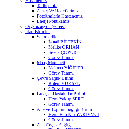
Hastanemiz
Tarihçemiz
Amaç Ve Hedeflerimiz
Fotoğraflarla Hastanemiz
Enerji Politikamız
Organizasyon Şeması
İdari Birimler
Sekreterlik
İsmail BİLTEKİN
Melike ORHAN
Sevda ÇOPUR
Görev Tanımı
Maaş Mutemeti
Mehmet YİĞİDER
Görev Tanımı
Çevre Sağlık Birimi
Bülent YÜKSEL
Görev Tanımı
Bulaşıcı Hastalıklar Birimi
Hem. Yakup SERT
Görev Tanımı
Aile ve Toplum Sağlığı Birimi
Hem. Eda Nur YARDIMCI
Görev Tanımı
Ana Coçuk Sağlığı