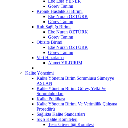
Ebe Esra YENER
Görev Tanımı
Kronik Hastalıklar Birimi
Ebe Nuran ÖZTÜRK
Görev Tanımı
Ruh Sağlığı Birimi
Ebe Nuran ÖZTÜRK
Görev Tanımı
Obizite Birimi
Ebe Nuran ÖZTÜRK
Görev Tanımı
Veri Hazırlama
Ahmet YILDIRIM
Kalite Yönetimi
Kalite Yönetim Birim Sorumlusu Sümeyye
ASLAN
Kalite Yönetim Birimi Görev, Yetki Ve
Sorumlulukları
Kalite Politikası
Kalite Yönetim Birimi Ve Verimlilik Çalışma
Prosedürü
Sağlıkta Kalite Standartları
SKS Kalite Komiteleri
Tesis Güvenliği Komitesi