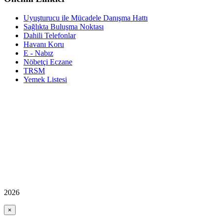
Uyuşturucu ile Mücadele Danışma Hattı
Sağlıkta Buluşma Noktası
Dahili Telefonlar
Havanı Koru
E - Nabız
Nöbetçi Eczane
TRSM
Yemek Listesi
2026
×