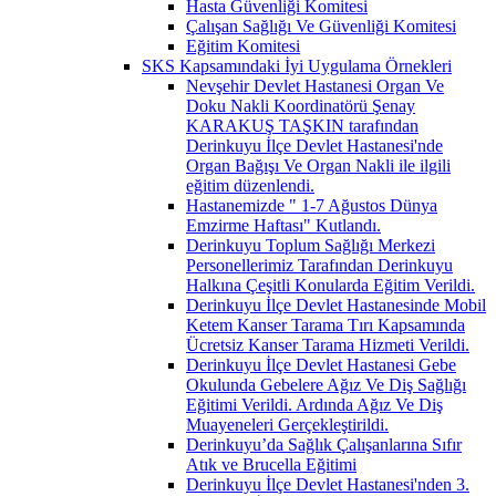
Hasta Güvenliği Komitesi
Çalışan Sağlığı Ve Güvenliği Komitesi
Eğitim Komitesi
SKS Kapsamındaki İyi Uygulama Örnekleri
Nevşehir Devlet Hastanesi Organ Ve
Doku Nakli Koordinatörü Şenay
KARAKUŞ TAŞKIN tarafından
Derinkuyu İlçe Devlet Hastanesi'nde
Organ Bağışı Ve Organ Nakli ile ilgili
eğitim düzenlendi.
Hastanemizde " 1-7 Ağustos Dünya
Emzirme Haftası" Kutlandı.
Derinkuyu Toplum Sağlığı Merkezi
Personellerimiz Tarafından Derinkuyu
Halkına Çeşitli Konularda Eğitim Verildi.
Derinkuyu İlçe Devlet Hastanesinde Mobil
Ketem Kanser Tarama Tırı Kapsamında
Ücretsiz Kanser Tarama Hizmeti Verildi.
Derinkuyu İlçe Devlet Hastanesi Gebe
Okulunda Gebelere Ağız Ve Diş Sağlığı
Eğitimi Verildi. Ardında Ağız Ve Diş
Muayeneleri Gerçekleştirildi.
Derinkuyu’da Sağlık Çalışanlarına Sıfır
Atık ve Brucella Eğitimi
Derinkuyu İlçe Devlet Hastanesi'nden 3.