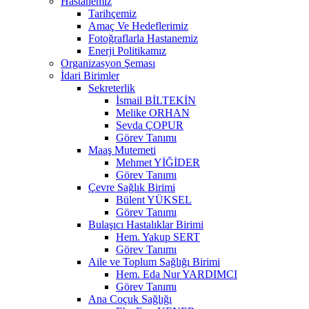
Hastanemiz
Tarihçemiz
Amaç Ve Hedeflerimiz
Fotoğraflarla Hastanemiz
Enerji Politikamız
Organizasyon Şeması
İdari Birimler
Sekreterlik
İsmail BİLTEKİN
Melike ORHAN
Sevda ÇOPUR
Görev Tanımı
Maaş Mutemeti
Mehmet YİĞİDER
Görev Tanımı
Çevre Sağlık Birimi
Bülent YÜKSEL
Görev Tanımı
Bulaşıcı Hastalıklar Birimi
Hem. Yakup SERT
Görev Tanımı
Aile ve Toplum Sağlığı Birimi
Hem. Eda Nur YARDIMCI
Görev Tanımı
Ana Coçuk Sağlığı