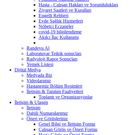
Hasta - Çalışan Hakları ve Sorumlulukları
Ziyaret Saatleri ve Kuralları
Engelli Rehberi
Evde Sağlık Hizmetleri
Nöbetçi Eczaneler
covid-19 bilgilendirme
Akılcı İlaç Kullanımı
Randevu Al
Laboratuvar Tetkik sonuçları
Radyoloji Rapor Sonuçları
Yemek Listesi
Dijital Medya
Medyada Biz
Videolarımız
Hastanemiz Bölüm Resimleri
İletişim & Tanıtım Faaliyetleri
Toplantı ve Organizasyonlar
İletişim & Ulaşım
İletişim
Dahili Numaralarımız
Öneri ve Görüşleriniz
Genel Bilgi ve İletişim Formu
Çalışan Görüş ve Öneri Formu
Hasta Görüş ve Öneri Formu