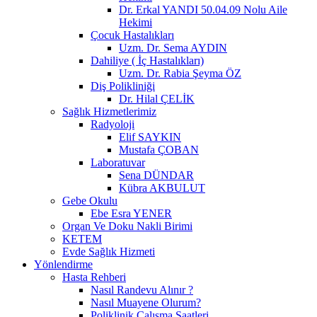
Dr. Erkal YANDI 50.04.09 Nolu Aile
Hekimi
Çocuk Hastalıkları
Uzm. Dr. Sema AYDIN
Dahiliye ( İç Hastalıkları)
Uzm. Dr. Rabia Şeyma ÖZ
Diş Polikliniği
Dr. Hilal ÇELİK
Sağlık Hizmetlerimiz
Radyoloji
Elif SAYKIN
Mustafa ÇOBAN
Laboratuvar
Sena DÜNDAR
Kübra AKBULUT
Gebe Okulu
Ebe Esra YENER
Organ Ve Doku Nakli Birimi
KETEM
Evde Sağlık Hizmeti
Yönlendirme
Hasta Rehberi
Nasıl Randevu Alınır ?
Nasıl Muayene Olurum?
Poliklinik Çalışma Saatleri