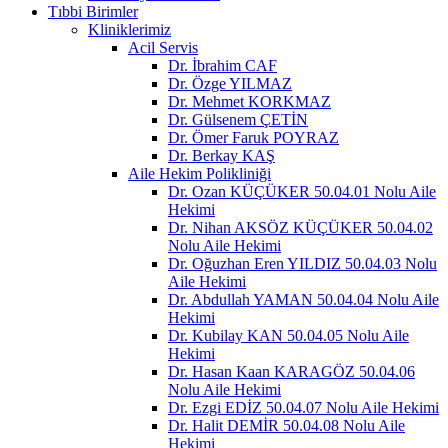
Tıbbi Birimler
Kliniklerimiz
Acil Servis
Dr. İbrahim CAF
Dr. Özge YILMAZ
Dr. Mehmet KORKMAZ
Dr. Gülsenem ÇETİN
Dr. Ömer Faruk POYRAZ
Dr. Berkay KAŞ
Aile Hekim Polikliniği
Dr. Ozan KÜÇÜKER 50.04.01 Nolu Aile
Hekimi
Dr. Nihan AKSÖZ KÜÇÜKER 50.04.02
Nolu Aile Hekimi
Dr. Oğuzhan Eren YILDIZ 50.04.03 Nolu
Aile Hekimi
Dr. Abdullah YAMAN 50.04.04 Nolu Aile
Hekimi
Dr. Kubilay KAN 50.04.05 Nolu Aile
Hekimi
Dr. Hasan Kaan KARAGÖZ 50.04.06
Nolu Aile Hekimi
Dr. Ezgi EDİZ 50.04.07 Nolu Aile Hekimi
Dr. Halit DEMİR 50.04.08 Nolu Aile
Hekimi