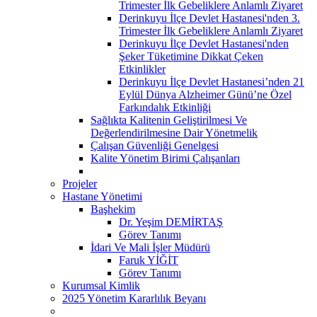
Trimester İlk Gebeliklere Anlamlı Ziyaret
Derinkuyu İlçe Devlet Hastanesi'nden 3.
Trimester İlk Gebeliklere Anlamlı Ziyaret
Derinkuyu İlçe Devlet Hastanesi'nden
Şeker Tüketimine Dikkat Çeken
Etkinlikler
Derinkuyu İlçe Devlet Hastanesi’nden 21
Eylül Dünya Alzheimer Günü’ne Özel
Farkındalık Etkinliği
Sağlıkta Kalitenin Geliştirilmesi Ve
Değerlendirilmesine Dair Yönetmelik
Çalışan Güvenliği Genelgesi
Kalite Yönetim Birimi Çalışanları
Projeler
Hastane Yönetimi
Başhekim
Dr. Yeşim DEMİRTAŞ
Görev Tanımı
İdari Ve Mali İşler Müdürü
Faruk YİĞİT
Görev Tanımı
Kurumsal Kimlik
2025 Yönetim Kararlılık Beyanı