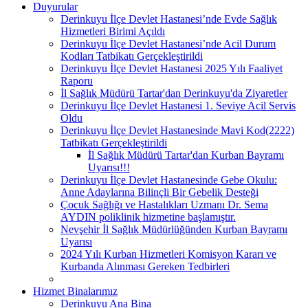
Duyurular
Derinkuyu İlçe Devlet Hastanesi’nde Evde Sağlık
Hizmetleri Birimi Açıldı
Derinkuyu İlçe Devlet Hastanesi’nde Acil Durum
Kodları Tatbikatı Gerçekleştirildi
Derinkuyu İlçe Devlet Hastanesi 2025 Yılı Faaliyet
Raporu
İl Sağlık Müdürü Tartar'dan Derinkuyu'da Ziyaretler
Derinkuyu İlçe Devlet Hastanesi 1. Seviye Acil Servis
Oldu
Derinkuyu İlçe Devlet Hastanesinde Mavi Kod(2222)
Tatbikatı Gerçekleştirildi
İl Sağlık Müdürü Tartar'dan Kurban Bayramı
Uyarısı!!!
Derinkuyu İlçe Devlet Hastanesinde Gebe Okulu:
Anne Adaylarına Bilinçli Bir Gebelik Desteği
Çocuk Sağlığı ve Hastalıkları Uzmanı Dr. Sema
AYDIN poliklinik hizmetine başlamıştır.
Nevşehir İl Sağlık Müdürlüğünden Kurban Bayramı
Uyarısı
2024 Yılı Kurban Hizmetleri Komisyon Kararı ve
Kurbanda Alınması Gereken Tedbirleri
Hizmet Binalarımız
Derinkuyu Ana Bina