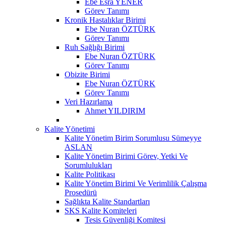
Ebe Esra YENER
Görev Tanımı
Kronik Hastalıklar Birimi
Ebe Nuran ÖZTÜRK
Görev Tanımı
Ruh Sağlığı Birimi
Ebe Nuran ÖZTÜRK
Görev Tanımı
Obizite Birimi
Ebe Nuran ÖZTÜRK
Görev Tanımı
Veri Hazırlama
Ahmet YILDIRIM
Kalite Yönetimi
Kalite Yönetim Birim Sorumlusu Sümeyye
ASLAN
Kalite Yönetim Birimi Görev, Yetki Ve
Sorumlulukları
Kalite Politikası
Kalite Yönetim Birimi Ve Verimlilik Çalışma
Prosedürü
Sağlıkta Kalite Standartları
SKS Kalite Komiteleri
Tesis Güvenliği Komitesi