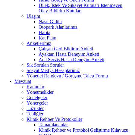
Dilek, İstek Ve Şikayet Kutuları-İstenmeyen
Olay Bildirim Kutuları
Ulaşım
Nasıl Gidilir
Otopark Alanlarımız
Harita
Kat Planı
Anketlerimiz
Çalışan Geri Bildirim Anketi
Ayaktan Hasta Deneyim Anketi
Acil Servis Hasta Deneyim Anketi
Sık Sorulan Sorular
Sosyal Medya Hesaplarımız
Yönetici Randevu / Görüşme Talep Formu
Mevzuat
Kanunlar
Yönetmelikler
Genelgeler
Yönergeler
Tüzükler
Tebliğler
Klinik Rehber Ve Protokoller
Tamamlananlar
Klinik Rehber ve Protokol Geliştirme Kılavuzu