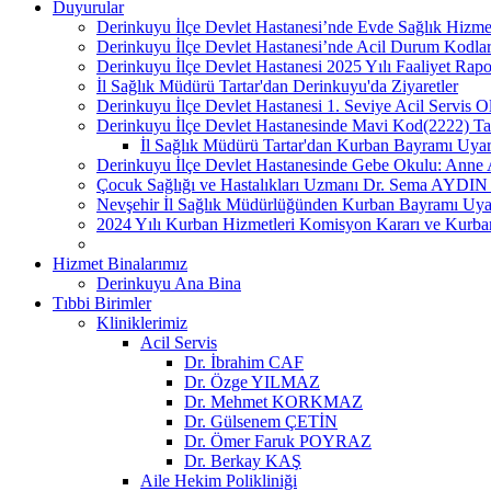
Duyurular
Derinkuyu İlçe Devlet Hastanesi’nde Evde Sağlık Hizmetl
Derinkuyu İlçe Devlet Hastanesi’nde Acil Durum Kodları 
Derinkuyu İlçe Devlet Hastanesi 2025 Yılı Faaliyet Rap
İl Sağlık Müdürü Tartar'dan Derinkuyu'da Ziyaretler
Derinkuyu İlçe Devlet Hastanesi 1. Seviye Acil Servis O
Derinkuyu İlçe Devlet Hastanesinde Mavi Kod(2222) Tatb
İl Sağlık Müdürü Tartar'dan Kurban Bayramı Uyarı
Derinkuyu İlçe Devlet Hastanesinde Gebe Okulu: Anne Ad
Çocuk Sağlığı ve Hastalıkları Uzmanı Dr. Sema AYDIN po
Nevşehir İl Sağlık Müdürlüğünden Kurban Bayramı Uyar
2024 Yılı Kurban Hizmetleri Komisyon Kararı ve Kurba
Hizmet Binalarımız
Derinkuyu Ana Bina
Tıbbi Birimler
Kliniklerimiz
Acil Servis
Dr. İbrahim CAF
Dr. Özge YILMAZ
Dr. Mehmet KORKMAZ
Dr. Gülsenem ÇETİN
Dr. Ömer Faruk POYRAZ
Dr. Berkay KAŞ
Aile Hekim Polikliniği