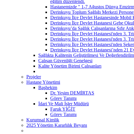
eğitim düzenlendi.
Hastanemizde " 1-7 Ağustos Dünya Emzirme
Derinkuyu Toplum Sağlığı Merkezi Personell
Derinkuyu İlçe Devlet Hastanesinde Mobil 
Derinkuyu İlçe Devlet Hastanesi Gebe Okulu
Derinkuyu’da Sağlık Çalışanlarına Sıfır Atık
Derinkuyu İlçe Devlet Hastanesi'nden 3. Tri
Derinkuyu İlçe Devlet Hastanesi'nden 3. Tri
Derinkuyu İlçe Devlet Hastanesi'nden Şeker
Derinkuyu İlçe Devlet Hastanesi’nden 21 E
Sağlıkta Kalitenin Geliştirilmesi Ve Değerlendiri
Çalışan Güvenliği Genelgesi
Kalite Yönetim Birimi Çalışanları
Projeler
Hastane Yönetimi
Başhekim
Dr. Yeşim DEMİRTAŞ
Görev Tanımı
İdari Ve Mali İşler Müdürü
Faruk YİĞİT
Görev Tanımı
Kurumsal Kimlik
2025 Yönetim Kararlılık Beyanı