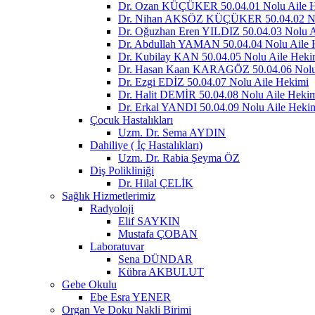
Dr. Ozan KÜÇÜKER 50.04.01 Nolu Aile 
Dr. Nihan AKSÖZ KÜÇÜKER 50.04.02 No
Dr. Oğuzhan Eren YILDIZ 50.04.03 Nolu A
Dr. Abdullah YAMAN 50.04.04 Nolu Aile 
Dr. Kubilay KAN 50.04.05 Nolu Aile Heki
Dr. Hasan Kaan KARAGÖZ 50.04.06 Nolu
Dr. Ezgi EDİZ 50.04.07 Nolu Aile Hekimi
Dr. Halit DEMİR 50.04.08 Nolu Aile Heki
Dr. Erkal YANDI 50.04.09 Nolu Aile Heki
Çocuk Hastalıkları
Uzm. Dr. Sema AYDIN
Dahiliye ( İç Hastalıkları)
Uzm. Dr. Rabia Şeyma ÖZ
Diş Polikliniği
Dr. Hilal ÇELİK
Sağlık Hizmetlerimiz
Radyoloji
Elif SAYKIN
Mustafa ÇOBAN
Laboratuvar
Sena DÜNDAR
Kübra AKBULUT
Gebe Okulu
Ebe Esra YENER
Organ Ve Doku Nakli Birimi