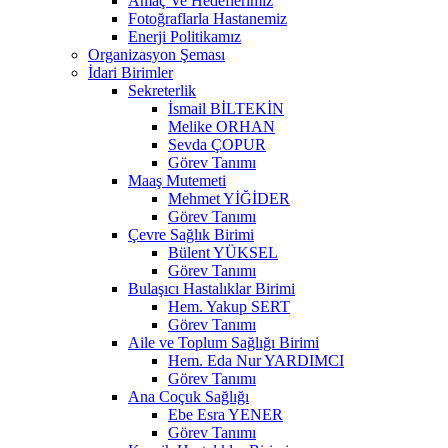
Amaç Ve Hedeflerimiz
Fotoğraflarla Hastanemiz
Enerji Politikamız
Organizasyon Şeması
İdari Birimler
Sekreterlik
İsmail BİLTEKİN
Melike ORHAN
Sevda ÇOPUR
Görev Tanımı
Maaş Mutemeti
Mehmet YİĞİDER
Görev Tanımı
Çevre Sağlık Birimi
Bülent YÜKSEL
Görev Tanımı
Bulaşıcı Hastalıklar Birimi
Hem. Yakup SERT
Görev Tanımı
Aile ve Toplum Sağlığı Birimi
Hem. Eda Nur YARDIMCI
Görev Tanımı
Ana Coçuk Sağlığı
Ebe Esra YENER
Görev Tanımı