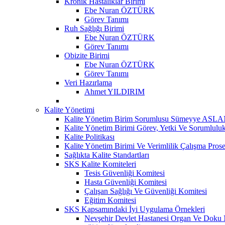
Kronik Hastalıklar Birimi
Ebe Nuran ÖZTÜRK
Görev Tanımı
Ruh Sağlığı Birimi
Ebe Nuran ÖZTÜRK
Görev Tanımı
Obizite Birimi
Ebe Nuran ÖZTÜRK
Görev Tanımı
Veri Hazırlama
Ahmet YILDIRIM
Kalite Yönetimi
Kalite Yönetim Birim Sorumlusu Sümeyye ASL
Kalite Yönetim Birimi Görev, Yetki Ve Sorumluluk
Kalite Politikası
Kalite Yönetim Birimi Ve Verimlilik Çalışma Pros
Sağlıkta Kalite Standartları
SKS Kalite Komiteleri
Tesis Güvenliği Komitesi
Hasta Güvenliği Komitesi
Çalışan Sağlığı Ve Güvenliği Komitesi
Eğitim Komitesi
SKS Kapsamındaki İyi Uygulama Örnekleri
Nevşehir Devlet Hastanesi Organ Ve Doku 