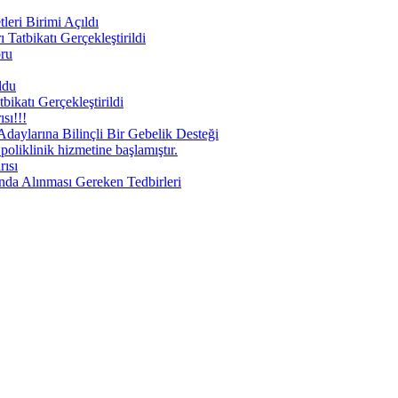
eri Birimi Açıldı
Tatbikatı Gerçekleştirildi
oru
ldu
ikatı Gerçekleştirildi
sı!!!
aylarına Bilinçli Bir Gebelik Desteği
liklinik hizmetine başlamıştır.
ısı
nda Alınması Gereken Tedbirleri