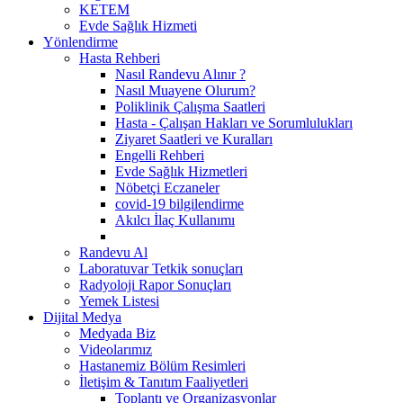
KETEM
Evde Sağlık Hizmeti
Yönlendirme
Hasta Rehberi
Nasıl Randevu Alınır ?
Nasıl Muayene Olurum?
Poliklinik Çalışma Saatleri
Hasta - Çalışan Hakları ve Sorumlulukları
Ziyaret Saatleri ve Kuralları
Engelli Rehberi
Evde Sağlık Hizmetleri
Nöbetçi Eczaneler
covid-19 bilgilendirme
Akılcı İlaç Kullanımı
Randevu Al
Laboratuvar Tetkik sonuçları
Radyoloji Rapor Sonuçları
Yemek Listesi
Dijital Medya
Medyada Biz
Videolarımız
Hastanemiz Bölüm Resimleri
İletişim & Tanıtım Faaliyetleri
Toplantı ve Organizasyonlar