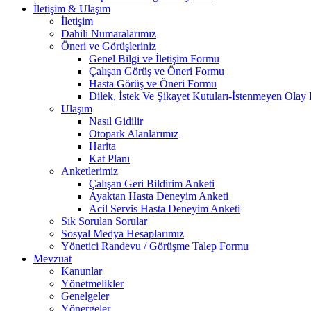
İletişim & Ulaşım
İletişim
Dahili Numaralarımız
Öneri ve Görüşleriniz
Genel Bilgi ve İletişim Formu
Çalışan Görüş ve Öneri Formu
Hasta Görüş ve Öneri Formu
Dilek, İstek Ve Şikayet Kutuları-İstenmeyen Olay 
Ulaşım
Nasıl Gidilir
Otopark Alanlarımız
Harita
Kat Planı
Anketlerimiz
Çalışan Geri Bildirim Anketi
Ayaktan Hasta Deneyim Anketi
Acil Servis Hasta Deneyim Anketi
Sık Sorulan Sorular
Sosyal Medya Hesaplarımız
Yönetici Randevu / Görüşme Talep Formu
Mevzuat
Kanunlar
Yönetmelikler
Genelgeler
Yönergeler