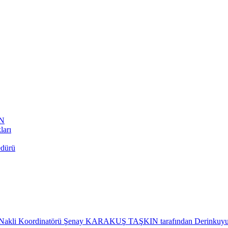
AN
ları
edürü
Nakli Koordinatörü Şenay KARAKUŞ TAŞKIN tarafından Derinkuyu İlçe