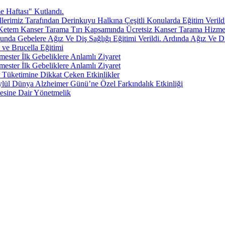
 Haftası" Kutlandı.
erimiz Tarafından Derinkuyu Halkına Çeşitli Konularda Eğitim Verild
Ketem Kanser Tarama Tırı Kapsamında Ücretsiz Kanser Tarama Hizmeti
nda Gebelere Ağız Ve Diş Sağlığı Eğitimi Verildi. Ardında Ağız Ve Diş
 ve Brucella Eğitimi
mester İlk Gebeliklere Anlamlı Ziyaret
mester İlk Gebeliklere Anlamlı Ziyaret
 Tüketimine Dikkat Çeken Etkinlikler
ylül Dünya Alzheimer Günü’ne Özel Farkındalık Etkinliği
lmesine Dair Yönetmelik